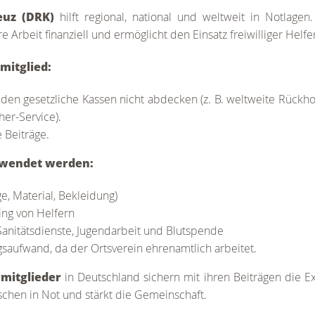
euz (DRK)
hilft regional, national und weltweit in Notlagen.
e Arbeit finanziell und ermöglicht den Einsatz freiwilliger Helfe
rmitglied:
 den gesetzliche Kassen nicht abdecken (z. B. weltweite Rückh
her-Service).
 Beiträge.
rwendet werden:
e, Material, Bekleidung)
ing von Helfern
Sanitätsdienste, Jugendarbeit und Blutspende
saufwand, da der Ortsverein ehrenamtlich arbeitet.
rmitglieder
in Deutschland sichern mit ihren Beiträgen die E
nschen in Not und stärkt die Gemeinschaft.