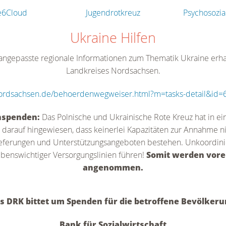
se6Cloud
Jugendrotkreuz
Psychosozia
Ukraine Hilfen
 angepasste regionale Informationen zum Thematik Ukraine erhal
Landkreises Nordsachsen.
-nordsachsen.de/behoerdenwegweiser.html?m=tasks-detail&id
hspenden:
Das Polnische und Ukrainische Rote Kreuz hat in ei
 darauf hingewiesen, dass keinerlei Kapazitäten zur Annahme 
lieferungen und Unterstützungsangeboten bestehen. Unkoordini
ebenswichtiger Versorgungslinien führen!
Somit werden vore
angenommen.
s DRK bittet um Spenden für die betroffene Bevölkeru
Bank für Sozialwirtschaft