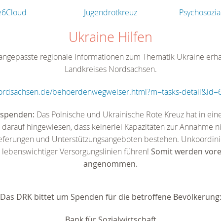
se6Cloud
Jugendrotkreuz
Psychosozia
Ukraine Hilfen
 angepasste regionale Informationen zum Thematik Ukraine erhal
Landkreises Nordsachsen.
-nordsachsen.de/behoerdenwegweiser.html?m=tasks-detail&id
hspenden:
Das Polnische und Ukrainische Rote Kreuz hat in ein
 darauf hingewiesen, dass keinerlei Kapazitäten zur Annahme 
lieferungen und Unterstützungsangeboten bestehen. Unkoordini
 lebenswichtiger Versorgungslinien führen!
Somit werden vore
angenommen.
Das DRK bittet um Spenden für die betroffene Bevölkerung
Bank für Sozialwirtschaft