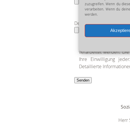
zuzugreifen. Wenn du diese
verarbeiten. Wenn du deine
werden.
Dein Lebenslauf
Akzeptier
Ich stimme zu, dass
verarbeitet werden. Di
Ihre Einwilligung jede
Detaillierte Informatio
Sozi
Herr