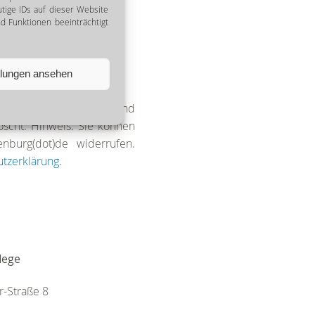
tige IDs auf dieser Website
 Funktionen beeinträchtigt
llungen ansehen
einer Anfrage erhoben und
scht. Hinweis: Sie können
enburg(dot)de widerrufen.
tzerklärung
.
lege
r-Straße 8