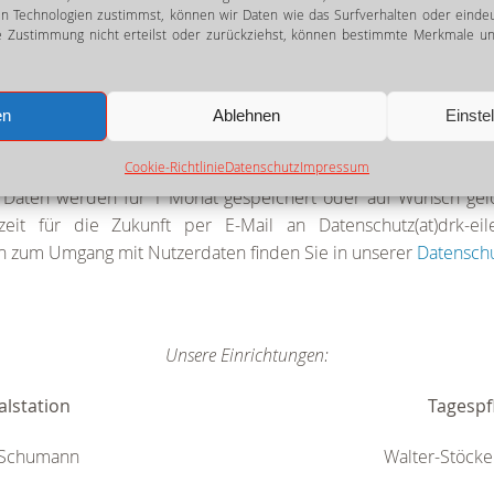
n Technologien zustimmst, können wir Daten wie das Surfverhalten oder eindeu
 Zustimmung nicht erteilst oder zurückziehst, können bestimmte Merkmale und
en
Ablehnen
Einste
Cookie-Richtlinie
Datenschutz
Impressum
 meine Angaben aus dem Kontaktformular zur Beantwortung m
e Daten werden für 1 Monat gespeichert oder auf Wunsch gelö
rzeit für die Zukunft per E-Mail an Datenschutz(at)drk-eil
nen zum Umgang mit Nutzerdaten finden Sie in unserer
Datenschu
Unsere Einrichtungen:
alstation
Tagespf
 Schumann
Walter-Stöcke